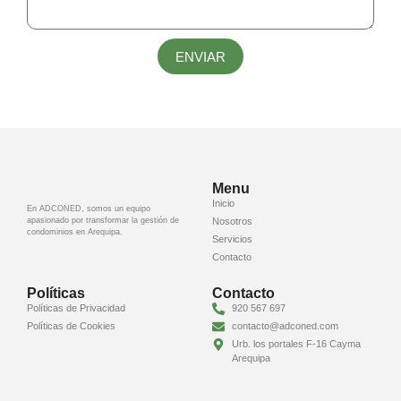
ENVIAR
Menu
Inicio
En ADCONED, somos un equipo
apasionado por transformar la gestión de
Nosotros
condominios en Arequipa.
Servicios
Contacto
Políticas
Contacto
Políticas de Privacidad
920 567 697
Políticas de Cookies
contacto@adconed.com
Urb. los portales F-16 Cayma
Arequipa